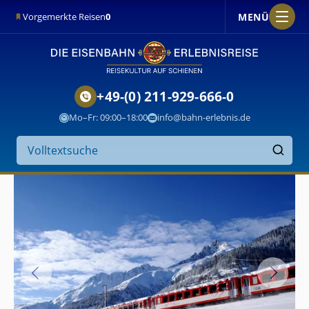
MENÜ
Vorgemerkte Reisen
0
+49-(0) 211-929-666-0
Mo–Fr: 09:00–18:00
info@bahn-erlebnis.de
Suche
auf
Finden
der
Website
Matterhorn
Gotthard
Bahn
(Schweiz)