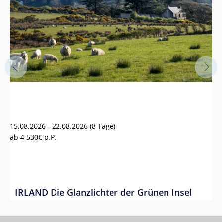
28
a
15.08.2026 - 22.08.2026
(8 Tage)
ab
4 530€
p.P.
S
n
Er
ti
IRLAND Die Glanzlichter der Grünen Insel
ein