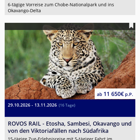
6-tägige Vorreise zum Chobe-Nationalpark und ins
Okavango-Delta
11 650€
ab
p.P.
29.10.2026 - 13.11.2026
(16 Tage)
ROVOS RAIL - Etosha, Sambesi, Okavango und
von den Viktoriafällen nach Südafrika
15-tägige Zug-Erlebnisreise mit 5-tägiger Fahrt im