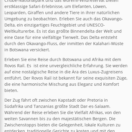
Chobe-Nationalpark und das Moremi-Wildreservat bieten
erstklassige Safari-Erlebnisse, um Elefanten, Löwen,
Leoparden, Giraffen und andere Tiere in ihrer natürlichen
Umgebung zu beobachten. Erleben Sie auch das Okavango-
Delta, ein einzigartiges Feuchtgebiet und UNESCO-
Weltkulturerbe. Es ist das größte Binnendelta der Welt und
eine Oase für eine vielfältige Tierwelt. Das Delta entsteht
durch den Okavango-Fluss, der inmitten der Kalahari-Wüste
in Botswana versickert.
Erleben Sie eine Reise durch Botswana und Afrika mit dem
Rovos Rail. Es ist eine unvergleichliche Erfahrung. Sie werden
auf eine nostalgische Reise in die Ära des Luxus-Zugreisens
entführt. Der Rovos Rail ist bekannt für seine exquisiten Züge,
die eine harmonische Mischung aus Eleganz und Komfort
bieten.
Der Zug fährt oft zwischen Kapstadt oder Pretoria in
Südafrika und Tanzanias größte Stadt Dar-es-Salaam.
Während der Reise erleben Sie die Vielfalt Afrikas, von den
weiten Savannen bis zu den majestätischen Bergen. Die
Zwischenstopps bieten die Gelegenheit, lokale Kulturen zu
entdecken, traditionelle Gerichte zu kosten und mit den