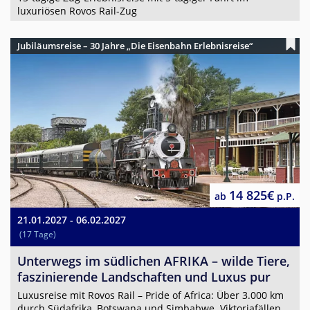
luxuriösen Rovos Rail-Zug
Jubiläumsreise – 30 Jahre „Die Eisenbahn Erlebnisreise“
14 825€
ab
p.P.
21.01.2027 - 06.02.2027
(17 Tage)
Unterwegs im südlichen AFRIKA – wilde Tiere,
faszinierende Landschaften und Luxus pur
Luxusreise mit Rovos Rail – Pride of Africa: Über 3.000 km
durch Südafrika, Botswana und Simbabwe. Viktoriafällen,