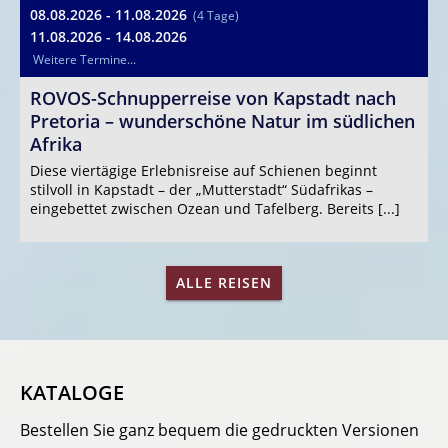
08.08.2026 - 11.08.2026
2
(4 Tage)
11.08.2026 - 14.08.2026
(
Weitere Termine...
S
ROVOS-Schnupperreise von Kapstadt nach
Pretoria – wunderschöne Natur im südlichen
E
Afrika
B
u
Diese viertägige Erlebnisreise auf Schienen beginnt
s
stilvoll in Kapstadt – der „Mutterstadt“ Südafrikas –
eingebettet zwischen Ozean und Tafelberg. Bereits [...]
ALLE REISEN
KATALOGE
Bestellen Sie ganz bequem die gedruckten Versionen