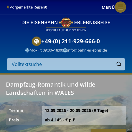
MENÜ
Vorgemerkte Reisen
0
+49-(0) 211-929-666-0
Mo–Fr: 09:00–18:00
info@bahn-erlebnis.de
Suche
auf
Finden
der
Die
Hauptbanner
Website
Dampfzug-Romantik und wilde
mit
Eisenbahn-
Landschaften in WALES
den
Erlebnisreise
besten
Termin
12.09.2026 - 20.09.2026
(9 Tage)
–
Erlebnis
Preis
ab
4.145
,- € p.P.
Bahnreisen,
Reisen