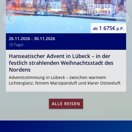
1 675€
ab
p.P.
26.11.2026 - 30.11.2026
1
(5 Tage)
Hanseatischer Advent in Lübeck – in der
C
festlich strahlenden Weihnachtsstadt des
R
Nordens
D
C
Adventsstimmung in Lübeck – zwischen warmem
Lichterglanz, feinem Marzipanduft und klarer Ostseeluft
ALLE REISEN