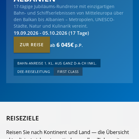
17-tägige Jubiläums-Rundreise mit einzigartigen
Bahn- und Schiffserlebnissen von Mitteleuropa über
den Balkan bis Albanien – Metropolen, UNESCO-
Städte, Natur und Kulinarik vereint.
19.09.2026 - 05.10.2026
(17 Tage)
6 045€
ZUR REISE
ab
p.P.
BAHN-ANREISE 1. KL. AUS GANZ D-A-CH INKL.
DEE-REISELEITUNG
FIRST CLASS
REISEZIELE
Reisen Sie nach Kontinent und Land — die Übersicht