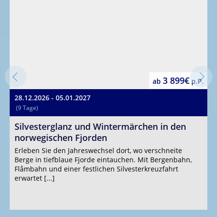
3 899€
ab
p.P.
28.12.2026 - 05.01.2027
0
(9 Tage)
(
Silvesterglanz und Wintermärchen in den
M
norwegischen Fjorden
W
(
Erleben Sie den Jahreswechsel dort, wo verschneite
Berge in tiefblaue Fjorde eintauchen. Mit Bergenbahn,
E
Flåmbahn und einer festlichen Silvesterkreuzfahrt
B
erwartet [...]
a
D