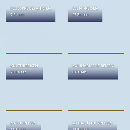
FLUSSKREUZFAHRTEN
EVENT-REISEN
7 Reisen
47 Reisen
KULTURREISEN
KULINARISCHE REISEN
28 Reisen
8 Reisen
NATURREISEN
MEHR-LÄNDERREISEN
11 Reisen
17 Reisen