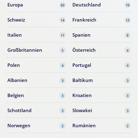
Europa
Deutschland
83
19
Schweiz
Frankreich
14
13
Italien
Spanien
11
8
Großbritannien
Österreich
5
4
Polen
Portugal
4
4
Albanien
Baltikum
3
3
Belgien
Kroatien
3
3
Schottland
Slowakei
3
3
Norwegen
Rumänien
2
2