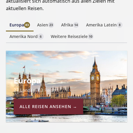
aktualisiert sich automatisch aus allen Zielen mit
aktuellen Reisen.
Europa
Asien
Afrika
Amerika Latein
83
23
14
8
Amerika Nord
Weitere Reiseziele
6
10
Europa
27 Länder · 83 Reisen
ALLE REISEN ANSEHEN →