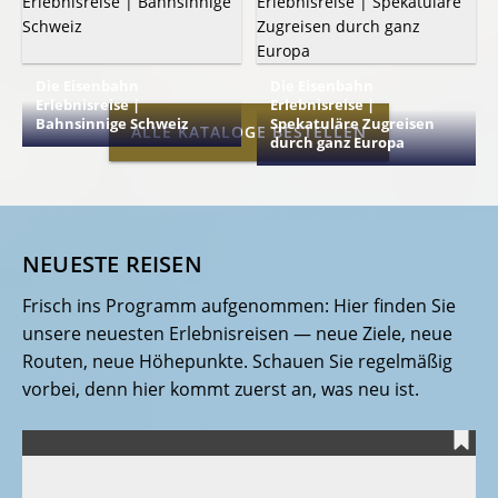
und Erlebnissen 2026
Die Eisenbahn
Die Eisenbahn
Erlebnisreise |
Erlebnisreise |
Bahnsinnige Schweiz
Spekatuläre Zugreisen
ALLE KATALOGE BESTELLEN
durch ganz Europa
NEUESTE REISEN
Frisch ins Programm aufgenommen: Hier finden Sie
unsere neuesten Erlebnisreisen — neue Ziele, neue
Routen, neue Höhepunkte. Schauen Sie regelmäßig
vorbei, denn hier kommt zuerst an, was neu ist.
E