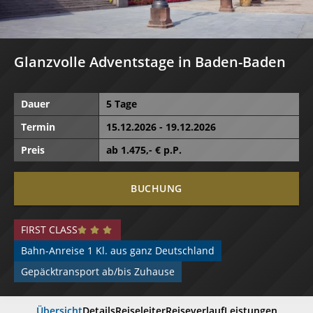
Glanzvolle Adventstage in Baden-Baden
Dauer
5 Tage
Termin
15.12.2026 - 19.12.2026
Preis
ab
1.475
,- € p.P.
BUCHUNG
FIRST CLASS
Bahn-Anreise 1 Kl. aus ganz Deutschland
Gepäcktransport ab/bis Zuhause
Übersicht
Details
Reiseleiter
Reiseverlauf
Leistungen