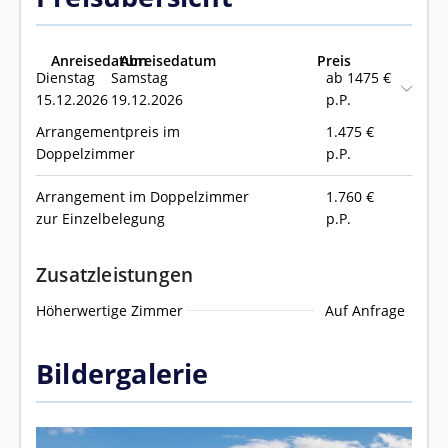
Anreisedatum
Abreisedatum
Preis
Dienstag
Samstag
ab 1475 €
15.12.2026
19.12.2026
p.P.
Arrangementpreis im
1.475
€
Doppelzimmer
p.P.
Arrangement im Doppelzimmer
1.760
€
zur Einzelbelegung
p.P.
Zusatzleistungen
Höherwertige Zimmer
Auf Anfrage
Bildergalerie