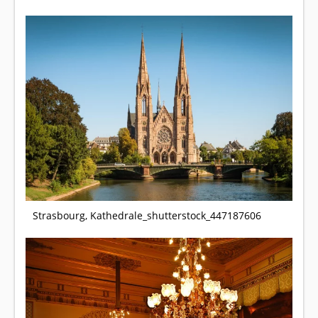
Strasbourg, Kathedrale_shutterstock_447187606