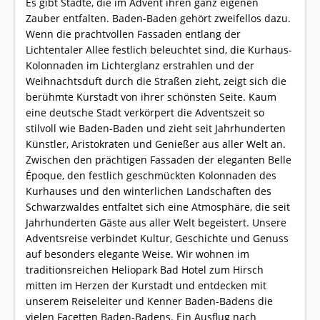
Es gibt Städte, die im Advent ihren ganz eigenen
Zauber entfalten. Baden-Baden gehört zweifellos dazu.
Wenn die prachtvollen Fassaden entlang der
Lichtentaler Allee festlich beleuchtet sind, die Kurhaus-
Kolonnaden im Lichterglanz erstrahlen und der
Weihnachtsduft durch die Straßen zieht, zeigt sich die
berühmte Kurstadt von ihrer schönsten Seite. Kaum
eine deutsche Stadt verkörpert die Adventszeit so
stilvoll wie Baden-Baden und zieht seit Jahrhunderten
Künstler, Aristokraten und Genießer aus aller Welt an.
Zwischen den prächtigen Fassaden der eleganten Belle
Époque, den festlich geschmückten Kolonnaden des
Kurhauses und den winterlichen Landschaften des
Schwarzwaldes entfaltet sich eine Atmosphäre, die seit
Jahrhunderten Gäste aus aller Welt begeistert. Unsere
Adventsreise verbindet Kultur, Geschichte und Genuss
auf besonders elegante Weise. Wir wohnen im
traditionsreichen Heliopark Bad Hotel zum Hirsch
mitten im Herzen der Kurstadt und entdecken mit
unserem Reiseleiter und Kenner Baden-Badens die
vielen Facetten Baden-Badens. Ein Ausflug nach