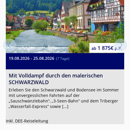
1 875€
ab
p.P.
19.08.2026 - 25.08.2026
0
(7 Tage)
0
W
Mit Volldampf durch den malerischen
SCHWARZWALD
P
Erleben Sie den Schwarzwald und Bodensee im Sommer
mit unvergesslichen Fahrten auf der
1
„Sauschwänzlebahn“, „3-Seen-Bahn“ und dem Triberger
„Wasserfall-Express“ sowie [...]
Inkl. DEE-Reiseleitung