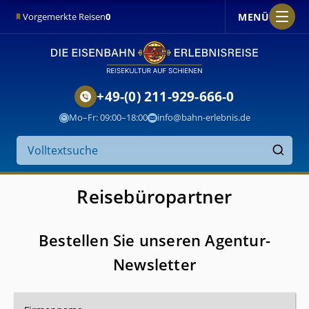
MENÜ
Vorgemerkte Reisen
0
+49-(0) 211-929-666-0
Mo–Fr: 09:00–18:00
info@bahn-erlebnis.de
Suche
auf
Finden
der
Website
Reisebüropartner
Bestellen Sie unseren Agentur-
Newsletter