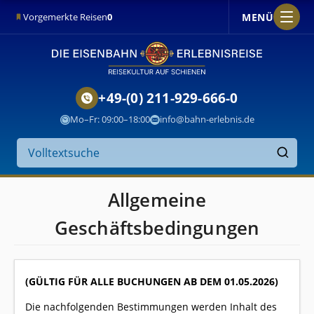
MENÜ
Vorgemerkte Reisen
0
+49-(0) 211-929-666-0
Mo–Fr: 09:00–18:00
info@bahn-erlebnis.de
Suche
auf
Finden
der
Website
Allgemeine
Geschäftsbedingungen
(GÜLTIG FÜR ALLE BUCHUNGEN AB DEM 01.05.2026)
Die nachfolgenden Bestimmungen werden Inhalt des