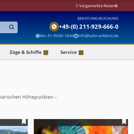
Vorgemerkte Reisen
0
BERATUNG/BUCHUNG
+49-(0) 211-929-666-0
Finden
Mo–Fr: 09:00–18:00
info@bahn-erlebnis.de
Züge & Schiffe
Service
inarischen Höhepunkten –