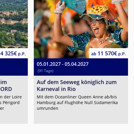
4 325€
11 570€
p.P.
ab
p.P.
05.01.2027 - 05.04.2027
(91 Tage)
 im
Auf dem Seeweg königlich zum
GORD
Karneval in Rio
n der Loire
Mit dem Oceanliner Queen Anne ab/bis
s Périgord
Hamburg auf Flughöhe Null Südamerika
er
umrunden