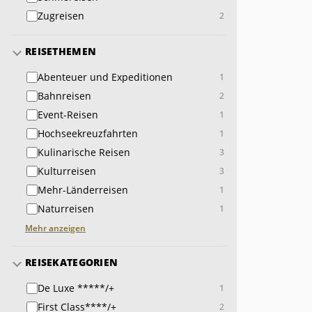
Zugreisen
2
REISETHEMEN
Abenteuer und Expeditionen
1
Bahnreisen
2
Event-Reisen
1
Hochseekreuzfahrten
1
Kulinarische Reisen
3
Kulturreisen
3
Mehr-Länderreisen
1
Naturreisen
1
Mehr anzeigen
REISEKATEGORIEN
De Luxe *****/+
1
First Class****/+
2