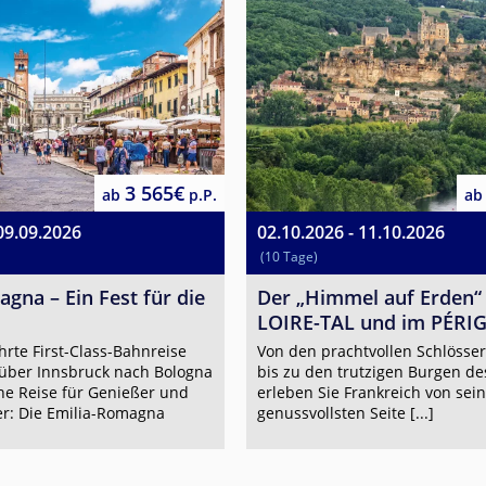
3 565€
ab
p.P.
ab
09.09.2026
02.10.2026 - 11.10.2026
(10 Tage)
gna – Ein Fest für die
Der „Himmel auf Erden“
LOIRE-TAL und im PÉRI
hrte First-Class-Bahnreise
Von den prachtvollen Schlösser
ber Innsbruck nach Bologna
bis zu den trutzigen Burgen de
ne Reise für Genießer und
erleben Sie Frankreich von sein
er: Die Emilia-Romagna
genussvollsten Seite [...]