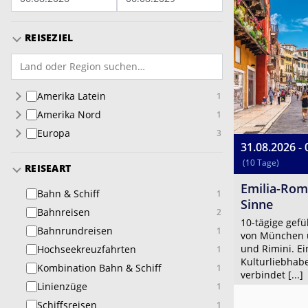
REISEZIEL
Amerika Latein
1
Amerika Nord
1
Europa
3
31.08.2026 - 
(10 Tage)
REISEART
Emilia-Roma
Bahn & Schiff
1
Sinne
Bahnreisen
2
10-tägige gefü
Bahnrundreisen
1
von München ü
und Rimini. Ei
Hochseekreuzfahrten
1
Kulturliebhab
Kombination Bahn & Schiff
1
verbindet [...]
Linienzüge
1
Schiffsreisen
1