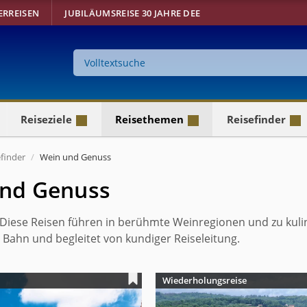
ERREISEN
JUBILÄUMSREISE 30 JAHRE DEE
Suche
auf
der
Website
Reiseziele
Reisethemen
Reisefinder
efinder
Wein und Genuss
nd Genuss
 Diese Reisen führen in berühmte Weinregionen und zu kul
 Bahn und begleitet von kundiger Reiseleitung.
Wiederholungsreise