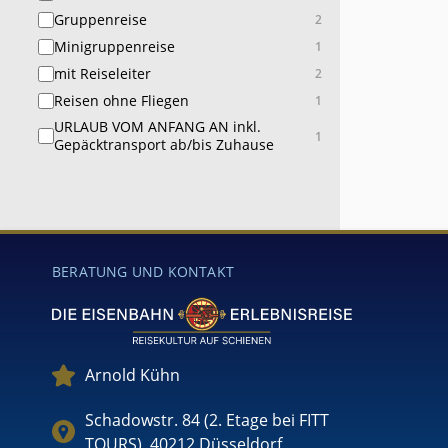
Gruppenreise
2
Minigruppenreise
1
mit Reiseleiter
2
Reisen ohne Fliegen
1
URLAUB VOM ANFANG AN inkl.
1
Gepäcktransport ab/bis Zuhause
BERATUNG UND KONTAKT
Arnold Kühn
Schadowstr. 84 (2. Etage bei FITT
TOURS), 40212 Düsseldorf