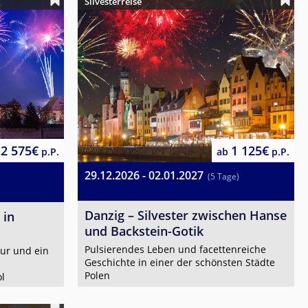
Silvesterreise
2 575€
1 125€
p.P.
ab
p.P.
29.12.2026 - 02.01.2027
(5 Tage)
Danzig – Silvester zwischen Hanse
 in
und Backstein-Gotik
Pulsierendes Leben und facettenreiche
tur und ein
Geschichte in einer der schönsten Städte
Polen
l