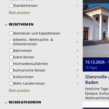
Standortreisen
1
Mehr anzeigen
REISETHEMEN
Abenteuer und Expeditionen
1
Advents-, Weihnachts- &
5
Silvesterreisen
Bahnreisen
6
Event-Reisen
1
15.12.2026 - 
Hochseekreuzfahrten
1
(5 Tage)
Kulinarische Reisen
8
Glanzvolle
Kulturreisen
7
Baden
Mehr-Länderreisen
1
Festliche Tage
Mehr anzeigen
Époque, Kultu
Weihnachtsmä
REISEKATEGORIEN