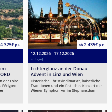
4 325€
2 435€
p.P.
ab
p.P.
12.12.2026 - 17.12.2026
(6 Tage)
 im
Lichterglanz an der Donau –
GORD
Advent in Linz und Wien
n der Loire
Historische Christkindlmärkte, kaiserliche
s Périgord
Traditionen und ein festliches Konzert der
er
Wiener Symphoniker im Stephansdom