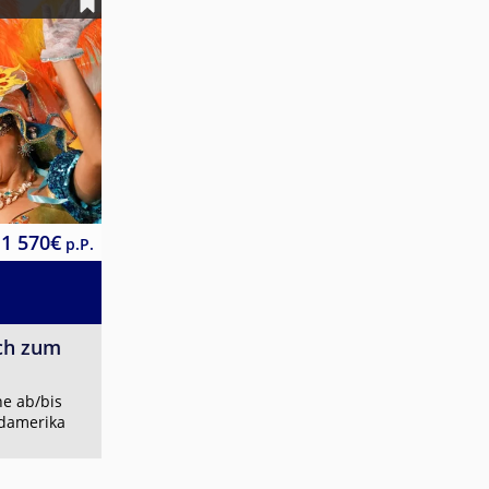
11 570€
p.P.
ch zum
e ab/bis
damerika