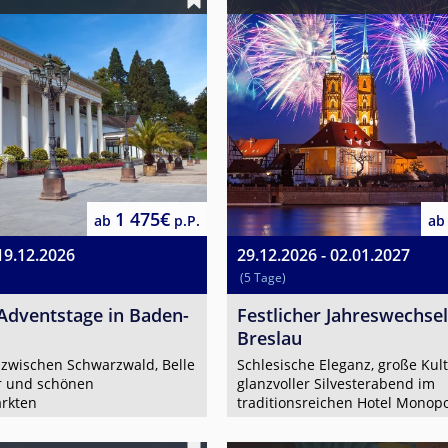
1 475€
ab
p.P.
ab
19.12.2026
29.12.2026 - 02.01.2027
(5 Tage)
 Adventstage in Baden-
Festlicher Jahreswechsel
Breslau
 zwischen Schwarzwald, Belle
Schlesische Eleganz, große Kul
r und schönen
glanzvoller Silvesterabend im
rkten
traditionsreichen Hotel Monopo