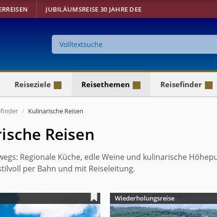
ERREISEN
JUBILÄUMSREISE 30 JAHRE DEE
Suche
auf
der
Website
Reiseziele
Reisethemen
Reisefinder
efinder
Kulinarische Reisen
rische Reisen
egs: Regionale Küche, edle Weine und kulinarische Höhepu
stilvoll per Bahn und mit Reiseleitung.
Wiederholungsreise