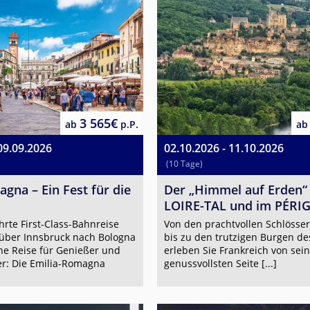
3 565€
ab
p.P.
ab
09.09.2026
02.10.2026 - 11.10.2026
(10 Tage)
gna – Ein Fest für die
Der „Himmel auf Erden“
LOIRE-TAL und im PÉRI
hrte First-Class-Bahnreise
Von den prachtvollen Schlösser
ber Innsbruck nach Bologna
bis zu den trutzigen Burgen de
ne Reise für Genießer und
erleben Sie Frankreich von sein
er: Die Emilia-Romagna
genussvollsten Seite [...]