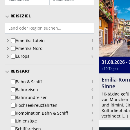
REISEZIEL
Amerika Latein
1
Amerika Nord
1
Europa
8
31.08.2026 - 
(10 Tage)
REISEART
Emilia-Roma
Bahn & Schiff
1
Sinne
Bahnreisen
6
10-tägige gefü
Bahnrundreisen
1
von München ü
und Rimini. Ei
Hochseekreuzfahrten
1
Kulturliebhab
Kombination Bahn & Schiff
1
verbindet [...]
Linienzüge
5
Schiffsreisen
1