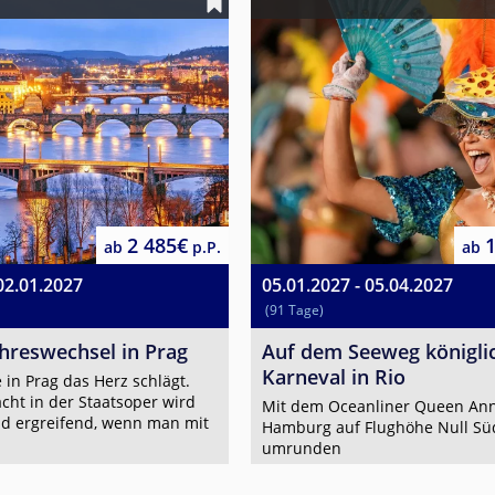
2 485€
ab
p.P.
ab
02.01.2027
05.01.2027 - 05.04.2027
(91 Tage)
Jahreswechsel in Prag
Auf dem Seeweg königli
Karneval in Rio
 in Prag das Herz schlägt.
acht in der Staatsoper wird
Mit dem Oceanliner Queen Ann
d ergreifend, wenn man mit
Hamburg auf Flughöhe Null Sü
umrunden