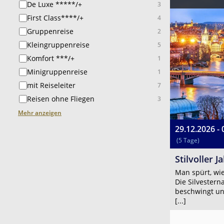
De Luxe *****/+
3
First Class****/+
4
Gruppenreise
2
Kleingruppenreise
5
Komfort ***/+
1
Minigruppenreise
1
mit Reiseleiter
7
Reisen ohne Fliegen
3
Mehr anzeigen
29.12.2026 - 
(5 Tage)
Stilvoller 
Man spürt, wie
Die Silvestern
beschwingt un
[...]