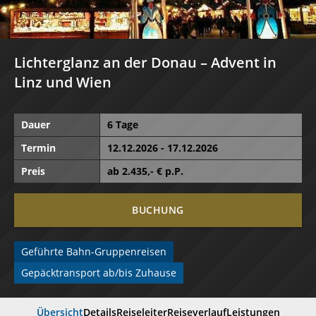
Lichterglanz an der Donau – Advent in
Linz und Wien
Dauer
6 Tage
Termin
12.12.2026 - 17.12.2026
Preis
ab
2.435
,- € p.P.
BUCHUNG
Geführte Bahn-Gruppenreisen
Gepäcktransport ab/bis Zuhause
Übersicht
Details
Reiseleiter
Reiseverlauf
Leistungen