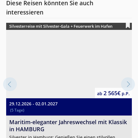
Diese Reisen könnten Sie auch
interessieren
Silvesterreise mit Silvester-Gala + Feuerwerk im Hafen
2 565€
ab
p.P.
29.12.2026 - 02.01.2027
0
(5 Tage)
2
W
Maritim-eleganter Jahreswechsel mit Klassik
in HAMBURG
C
P
Silvester in Hamburg: Genießen Sie einen stilvollen