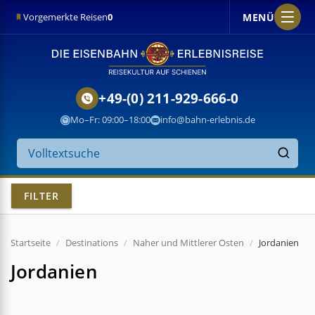
MENÜ
Vorgemerkte Reisen
0
+49-(0) 211-929-666-0
Mo–Fr: 09:00–18:00
info@bahn-erlebnis.de
Suche
auf
Finden
der
Website
FILTER
Startseite
Destinations
Naher und Mittlerer Osten
Jordanien
Jordanien