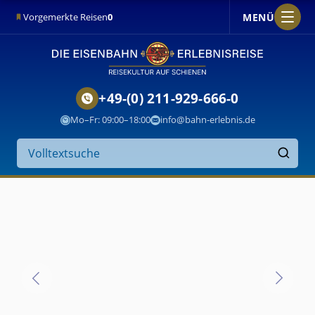
MENÜ
Vorgemerkte Reisen
0
+49-(0) 211-929-666-0
Mo–Fr: 09:00–18:00
info@bahn-erlebnis.de
Suche
auf
Finden
der
Website
Vistadome
(Peru)