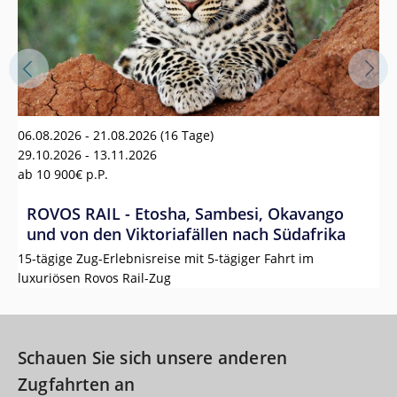
18
06.08.2026 - 21.08.2026
(16 Tage)
19
29.10.2026 - 13.11.2026
a
ab
10 900€
p.P.
G
ROVOS RAIL - Etosha, Sambesi, Okavango
und von den Viktoriafällen nach Südafrika
Pa
15-tägige Zug-Erlebnisreise mit 5-tägiger Fahrt im
du
luxuriösen Rovos Rail-Zug
Be
Schauen Sie sich unsere anderen
Zugfahrten an