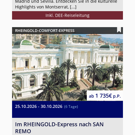
Madrid und Sevilla. Entdecken Sie in die kulturelle
Highlights von Montserrat, [...]
Inkl. DEE-Reiseleitung
RHEINGOLD-COMFORT-EXPRESS
1 735€
ab
p.P.
25.10.2026 - 30.10.2026
(6 Tage)
Im RHEINGOLD-Express nach SAN
REMO