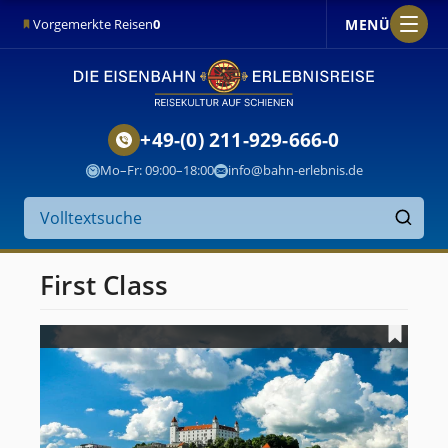
MENÜ
Vorgemerkte Reisen
0
+49-(0) 211-929-666-0
Mo–Fr: 09:00–18:00
info@bahn-erlebnis.de
Suche
auf
Finden
der
Website
First Class