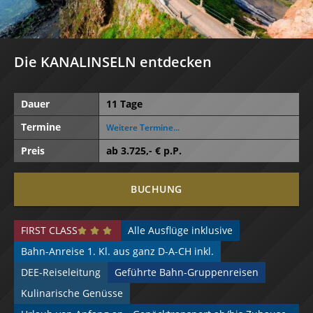
Die KANALINSELN entdecken
Dauer
11 Tage
Termine
Weitere Termine...
Preis
ab
3.725
,- € p.P.
BUCHUNG
FIRST CLASS
Alle Ausflüge inklusive
Bahn-Anreise 1. Kl. aus ganz D-A-CH inkl.
DEE-Reiseleitung
Geführte Bahn-Gruppenreisen
Kulinarische Genüsse