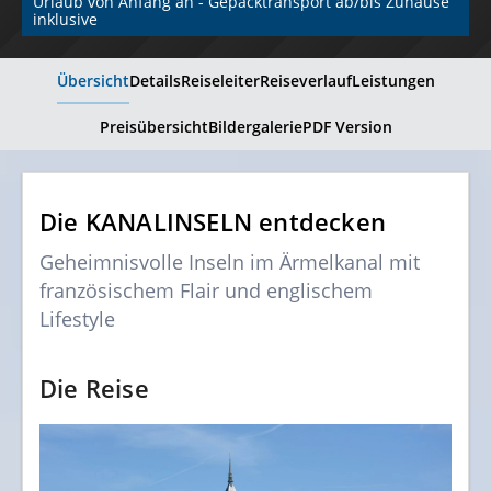
Urlaub von Anfang an - Gepäcktransport ab/bis Zuhause 
inklusive
Übersicht
Details
Reiseleiter
Reiseverlauf
Leistungen
Preisübersicht
Bildergalerie
PDF Version
Die KANALINSELN entdecken
Geheimnisvolle Inseln im Ärmelkanal mit
französischem Flair und englischem
Lifestyle
Die Reise