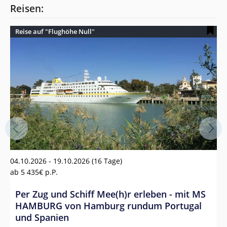
Reisen:
Reise auf "Flughöhe Null"
03
04.10.2026 - 19.10.2026
(16 Tage)
17
ab
5 435€
p.P.
We
a
Per Zug und Schiff Mee(h)r erleben - mit MS
E
HAMBURG von Hamburg rundum Portugal
n
und Spanien