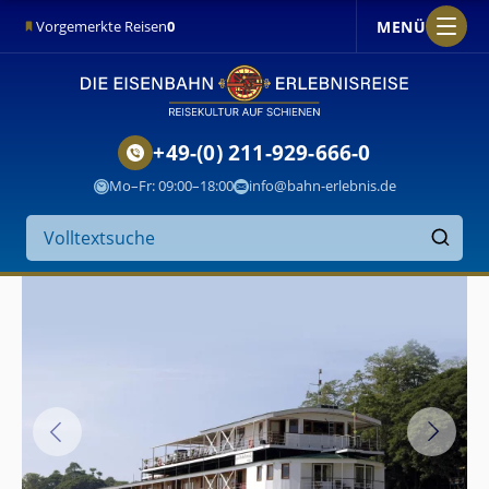
MENÜ
Vorgemerkte Reisen
0
+49-(0) 211-929-666-0
Mo–Fr: 09:00–18:00
info@bahn-erlebnis.de
Suche
auf
Finden
der
Website
RV
Thurgau
Exotic
III