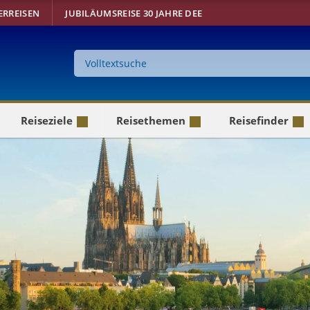
ERREISEN
JUBILÄUMSREISE 30 JAHRE DEE
Suche
auf
der
Website
Reiseziele
Reisethemen
Reisefinder