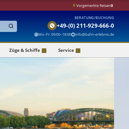
Vorgemerkte Reisen
0
BERATUNG/BUCHUNG
+49-(0) 211-929-666-0
Finden
Mo–Fr: 09:00–18:00
info@bahn-erlebnis.de
Züge & Schiffe
Service