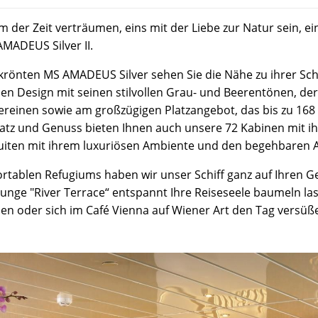
 der Zeit verträumen, eins mit der Liebe zur Natur sein, e
MADEUS Silver II.
rönten MS AMADEUS Silver sehen Sie die Nähe zu ihrer Schw
len Design mit seinen stilvollen Grau- und Beerentönen, der
ereinen sowie am großzügigen Platzangebot, das bis zu 168
Platz und Genuss bieten Ihnen auch unsere 72 Kabinen mit 
Suiten mit ihrem luxuriösen Ambiente und den begehbaren
fortablen Refugiums haben wir unser Schiff ganz auf Ihren 
Lounge "River Terrace“ entspannt Ihre Reiseseele baumeln l
en oder sich im Café Vienna auf Wiener Art den Tag versüße