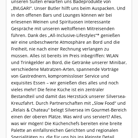
unseren Suiten erwarten uns Badeprodukte von
„BVLGARI“. Unser Butler hilft uns beim Auspacken. Und
in den offenen Bars und Lounges können wir bei
erlesenen Weinen und Spirituosen interessante
Gespräche mit unseren weltoffenen Mitreisenden
führen. Dank des „All-Inclusive-Lifestyles“* genießen
wir eine unbeschwerte Atmosphäre an Bord und die
Freiheit, nie nach einer Rechnung verlangen zu
müssen. Alles ist bereits im Preis inbegriffen: WLAN
und Trinkgelder an Bord, die Getränke unserer Minibar,
verschiedene Matratzen-Arten, spannende Vorträge
von Gastrednern, kompromissloser Service und
exquisites Essen – wir genießen dies alles und noch
vieles mehr! Die feine Küche ist ein zentraler
Bestandteil und damit das Herzstück unserer Silversea-
Kreuzfahrt. Durch Partnerschaften mit „Slow Food“ und
„Relais & Chateau“ belegt Silversea im Gourmet-Bereich
einen der oberen Plätze. Was wird uns serviert? Alles,
was wir mögen! Die Küchenchefs bereiten eine breite
Palette an einfallsreichen Gerichten und regionalen
Spezialitäten zu, die für uns bis ins kleinste Detail