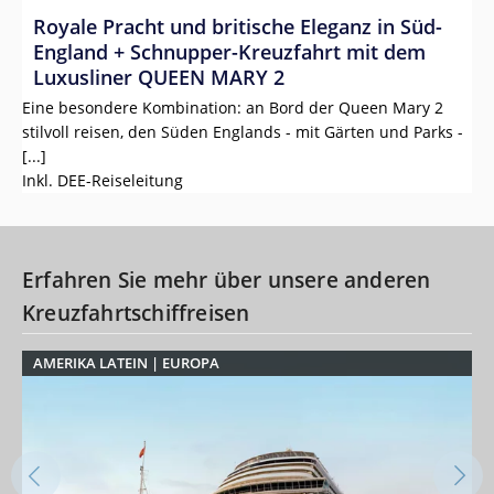
a
Royale Pracht und britische Eleganz in Süd-
L
England + Schnupper-Kreuzfahrt mit dem
M
Luxusliner QUEEN MARY 2
Eine besondere Kombination: an Bord der Queen Mary 2
stilvoll reisen, den Süden Englands - mit Gärten und Parks -
17
[...]
tä
Inkl. DEE-Reiseleitung
Vi
Erfahren Sie mehr über unsere anderen
Kreuzfahrtschiffreisen
AMERIKA LATEIN
| EUROPA
E