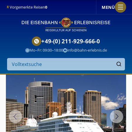
MENÜ
Vorgemerkte Reisen
0
+49-(0) 211-929-666-0
Mo–Fr: 09:00–18:00
info@bahn-erlebnis.de
Suche
auf
Finden
der
Website
MS
Silver
Whisper