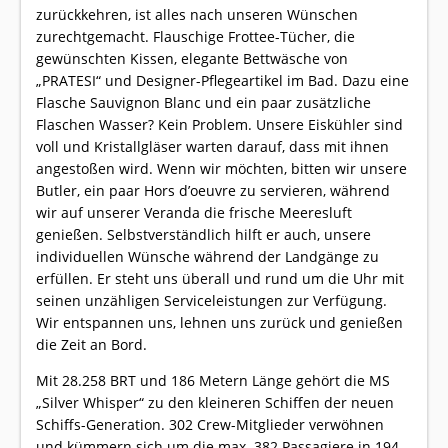
zurückkehren, ist alles nach unseren Wünschen
zurechtgemacht. Flauschige Frottee-Tücher, die
gewünschten Kissen, elegante Bettwäsche von
„PRATESI“ und Designer-Pflegeartikel im Bad. Dazu eine
Flasche Sauvignon Blanc und ein paar zusätzliche
Flaschen Wasser? Kein Problem. Unsere Eiskühler sind
voll und Kristallgläser warten darauf, dass mit ihnen
angestoßen wird. Wenn wir möchten, bitten wir unsere
Butler, ein paar Hors d’oeuvre zu servieren, während
wir auf unserer Veranda die frische Meeresluft
genießen. Selbstverständlich hilft er auch, unsere
individuellen Wünsche während der Landgänge zu
erfüllen. Er steht uns überall und rund um die Uhr mit
seinen unzähligen Serviceleistungen zur Verfügung.
Wir entspannen uns, lehnen uns zurück und genießen
die Zeit an Bord.
Mit 28.258 BRT und 186 Metern Länge gehört die MS
„Silver Whisper“ zu den kleineren Schiffen der neuen
Schiffs-Generation. 302 Crew-Mitglieder verwöhnen
und kümmern sich um die max. 382 Passagiere in 194