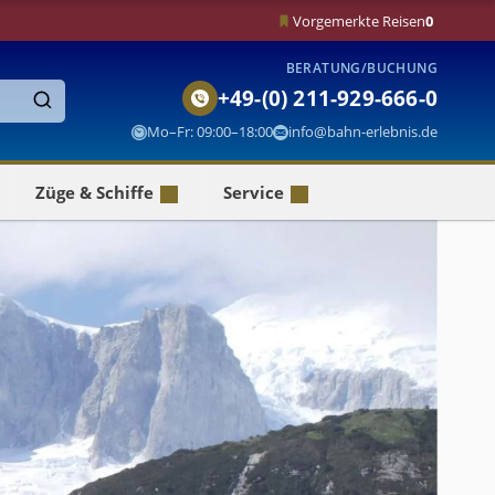
Vorgemerkte Reisen
0
BERATUNG/BUCHUNG
+49-(0) 211-929-666-0
Finden
Mo–Fr: 09:00–18:00
info@bahn-erlebnis.de
Züge & Schiffe
Service