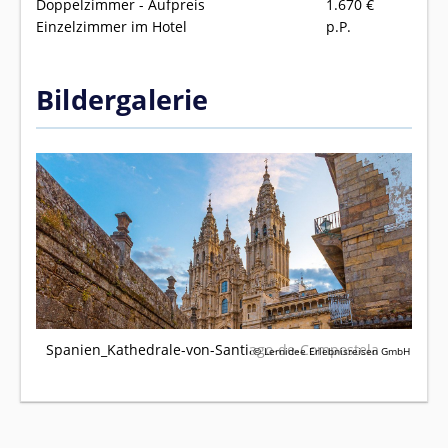
Doppelzimmer - Aufpreis
1.670
€
Einzelzimmer im Hotel
p.P.
Bildergalerie
Spanien_Kathedrale-von-Santiago-de-Compostela
© Lernidee Erlebnisreisen GmbH