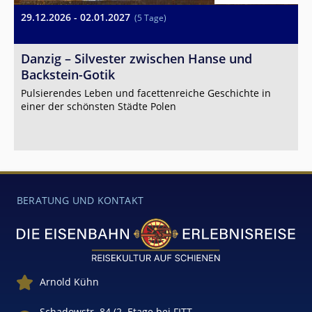
29.12.2026 - 02.01.2027
2
(5 Tage)
1
Danzig – Silvester zwischen Hanse und
Z
Backstein-Gotik
V
Pulsierendes Leben und facettenreiche Geschichte in
F
einer der schönsten Städte Polen
W
-
BERATUNG UND KONTAKT
Arnold Kühn
Schadowstr. 84 (2. Etage bei FITT