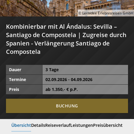
© Lernidee Erlebnisreisen GmbH
Kombinierbar mit Al Ándalus: Sevilla –
Santiago de Compostela | Zugreise durch
Spanien - Verlängerung Santiago de
Compostela
Dauer
3 Tage
Termine
02.09.2026 - 04.09.2026
Preis
ab
1.350
,- € p.P.
BUCHUNG
Übersicht
Details
Reiseverlauf
Leistungen
Preisübersicht