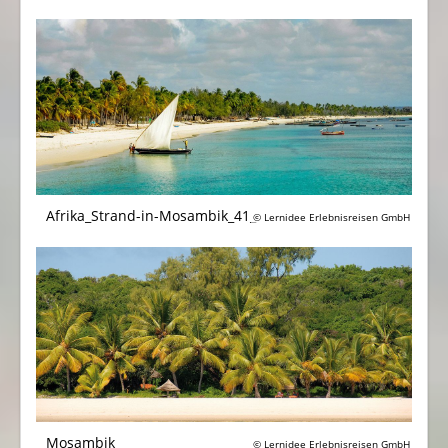
Afrika_Strand-in-Mosambik_41_
© Lernidee Erlebnisreisen GmbH
Mosambik
© Lernidee Erlebnisreisen GmbH