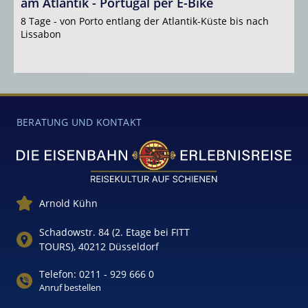
am Atlantik - Portugal per E-Bike
1
E
8 Tage - von Porto entlang der Atlantik-Küste bis nach
D
Lissabon
BERATUNG UND KONTAKT
Arnold Kühn
Schadowstr. 84 (2. Etage bei FITT
TOURS), 40212 Düsseldorf
Telefon: 0211 - 929 666 0
Anruf bestellen