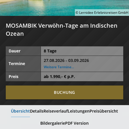
© Lernidee Erlebnisreisen GmbH
MOSAMBIK Verwöhn-Tage am Indischen
Ozean
Dauer
8 Tage
27.08.2026 - 03.09.2026
Termine
Weitere Termine...
Preis
ab
1.990
,- € p.P.
BUCHUNG
Übersicht
Details
Reiseverlauf
Leistungen
Preisübersicht
Bildergalerie
PDF Version