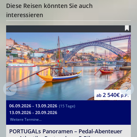
Diese Reisen könnten Sie auch
interessieren
2 540€
ab
p.P.
06.09.2026 - 13.09.2026
2
(15 Tage)
13.09.2026 - 20.09.2026
Weitere Termine...
E
S
PORTUGALs Panoramen – Pedal-Abenteuer