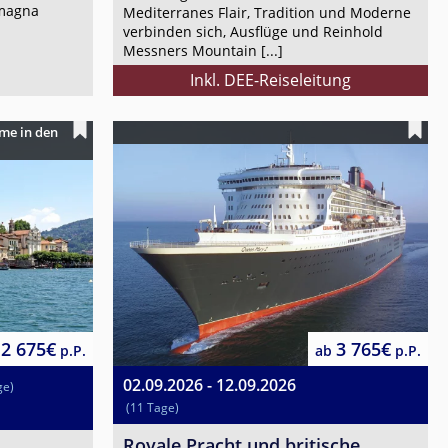
omagna
Mediterranes Flair, Tradition und Moderne
verbinden sich, Ausflüge und Reinhold
Messners Mountain [...]
Inkl. DEE-Reiseleitung
me in den
2 675€
3 765€
p.P.
ab
p.P.
02.09.2026 - 12.09.2026
ge)
(11 Tage)
Royale Pracht und britische