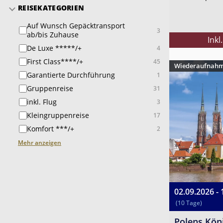
REISEKATEGORIEN
Auf Wunsch Gepäcktransport
3
ab/bis Zuhause
Inkl
De Luxe *****/+
4
First Class****/+
45
Wiederaufnahme
Garantierte Durchführung
1
Gruppenreise
31
inkl. Flug
3
Kleingruppenreise
17
Komfort ***/+
2
Mehr anzeigen
02.09.2026 - 
(10 Tage)
Polens Kön