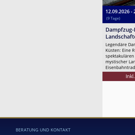
12.09.2026 - 
(9 Tage)
Dampfzug-
Landschaft
Legendäre Da
Küsten: Eine R
spektakuläre
mystischer Lan
Eisenbahntradit
Inkl
BERATUNG UND KONTAKT