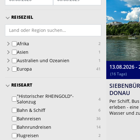
REISEZIEL
Afrika
2
Asien
1
Australien und Ozeanien
1
13.08.2026 - 
Europa
41
(16 Tage)
REISEART
SIEBENBÜR
DONAU
"Historischer RHEINGOLD"-
4
Per Schiff, B
Salonzug
erleben - eine
Bahn & Schiff
6
Wasser und zu 
Bahnreisen
36
Bahnrundreisen
14
Flugreisen
2