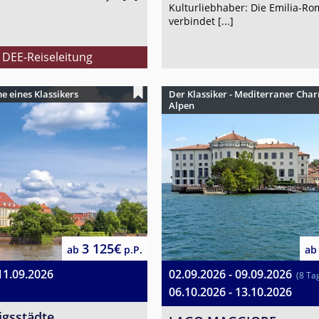
Kulturliebhaber: Die Emilia-R
verbindet [...]
. DEE-Reiseleitung
 eines Klassikers
Der Klassiker - Mediterraner Char
Alpen
3 125€
ab
p.P.
ab
11.09.2026
02.09.2026 - 09.09.2026
(8 Ta
06.10.2026 - 13.10.2026
igsstädte