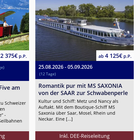
2 375€
4 125€
p.P.
ab
p.P.
25.08.2026 - 05.09.2026
ge)
(12 Tage)
Romantik pur mit MS SAXONIA
Five am
von der SAAR zur Schwabenperle
Kultur und Schiff: Metz und Nancy als
 zu Schweizer
Auftakt. Mit dem Boutique-Schiff MS
en
Saxonia über Saar, Mosel, Rhein und
“ -
Neckar. Eine [...]
Seilbahnen
ung
Inkl. DEE-Reiseleitung