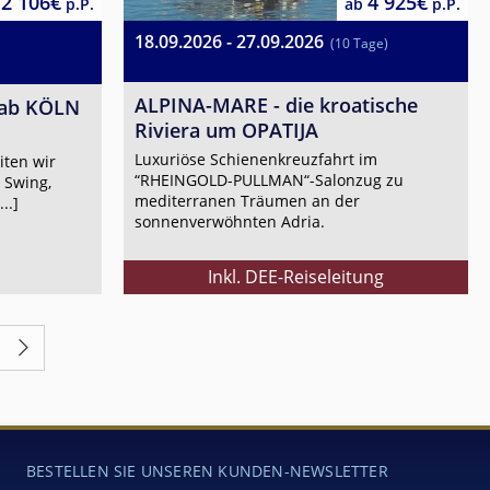
2 106€
4 925€
p.P.
ab
p.P.
18.09.2026 - 27.09.2026
(10 Tage)
ALPINA-MARE - die kroatische
 ab KÖLN
Riviera um OPATIJA
Luxuriöse Schienenkreuzfahrt im
iten wir
“RHEINGOLD-PULLMAN“-Salonzug zu
 Swing,
mediterranen Träumen an der
..]
sonnenverwöhnten Adria.
Inkl. DEE-Reiseleitung
BESTELLEN SIE UNSEREN KUNDEN-NEWSLETTER