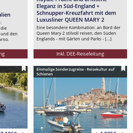
Eleganz in Süd-England +
Schnupper-Kreuzfahrt mit dem
lien
Luxusliner QUEEN MARY 2
:
Eine besondere Kombination: an Bord der
 die
Queen Mary 2 stilvoll reisen, den Süden
d und den
Englands - mit Gärten und Parks - [...]
arno.
ung
Inkl. DEE-Reiseleitung
Einmalige Sonderzugreise - Reisekultur auf
Schienen