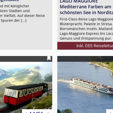
LAGO MAGGIORE
nd mit königlicher
Mediterrane Farben am
olzen Städten und
schönsten See in Nordita
 Vielfalt. Auf dieser Reise
First-Class-Reise Lago Maggiore
 Spuren der [...]
Blütenpracht, Paläste in Stresa,
Borromäischen Inseln, Mailan
Lago-Maggiore-Express bis Loc
Genuss und Entspannung pur.
Inkl. DEE-Reiseleit