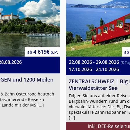
4 615€
ab
p.P.
ab
28.08.2026
22.08.2026 - 29.08.2026
(8 Ta
17.10.2026 - 24.10.2026
GEN und 1200 Meilen
ZENTRALSCHWEIZ | Big 
Vierwaldstätter See
us & Bahn Osteuropa hautnah
Folgen Sie uns auf einer Reise
 faszinierende Reise zu
Bergbahn-Wundern rund um d
Lande mit der MS [...]
Vierwaldstättersee: Die „Big Five
spektakuläre Zahnradbahnen, 
[...]
Inkl. DEE-Reiseleit