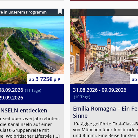
hre in unserem Programm
3 725€
ab
p.P.
ab
08.09.2026
31.08.2026 - 09.09.2026
(11 Tage)
29.09.2026
(10 Tage)
Emilia-Romagna – Ein Fes
INSELN entdecken
Sinne
r seit über zwei Jahrzehnten:
10-tägige geführte First-Class-
die Kanalinseln auf einer
von München über Innsbruck n
st-Class-Gruppenreise mit
und Rimini. Eine Reise für Gen
e. Wo britischer Lifestyle [...]