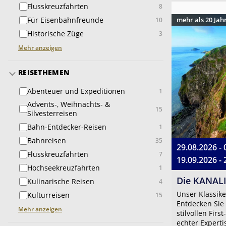
Flusskreuzfahrten
8
Für Eisenbahnfreunde
mehr als 20 Ja
10
Historische Züge
3
Mehr anzeigen
REISETHEMEN
Abenteuer und Expeditionen
1
Advents-, Weihnachts- &
15
Silvesterreisen
Bahn-Entdecker-Reisen
1
Bahnreisen
35
29.08.2026 - 
Flusskreuzfahrten
7
19.09.2026 - 
Hochseekreuzfahrten
1
Die KANAL
Kulinarische Reisen
4
Unser Klassike
Kulturreisen
15
Entdecken Sie 
Mehr anzeigen
stilvollen Fir
echter Expertis