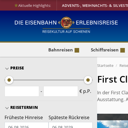
Aktuelle Highlights:
ADVENTS-, WEIHNACHTS- & SILVEST
Bahnreisen
Schiffsreisen
Startseite
Reis
PREISE
First 
-
€ p.P.
In der First C
Ausstattung. A
REISETERMIN
Früheste Hinreise
Späteste Rückreise