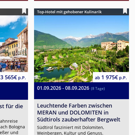
Top-Hotel mit gehobener Kulinarik
3 565€
1 975€
p.P.
ab
p.P.
01.09.2026 - 08.09.2026
(8 Tage)
Leuchtende Farben zwischen
t für die
MERAN und DOLOMITEN in
Südtirols zauberhafter Bergwelt
Bahnreise
ach Bologna
Südtirol fasziniert mit Dolomiten,
ießer und
Weinbergen, Kultur und Genuss.