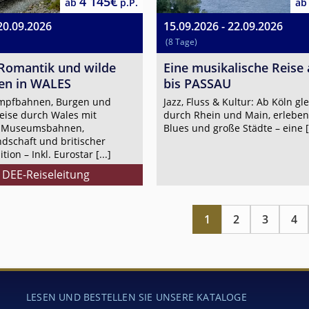
4 145€
ab
p.P.
ab
20.09.2026
15.09.2026 - 22.09.2026
(8 Tage)
Romantik und wilde
Eine musikalische Reise
en in WALES
bis PASSAU
mpfbahnen, Burgen und
Jazz, Fluss & Kultur: Ab Köln gle
eise durch Wales mit
durch Rhein und Main, erleben
n Museumsbahnen,
Blues und große Städte – eine [.
dschaft und britischer
ion – Inkl. Eurostar [...]
. DEE-Reiseleitung
1
2
3
4
LESEN UND BESTELLEN SIE UNSERE KATALOGE