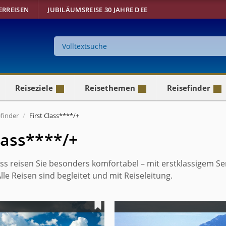
ERREISEN
JUBILÄUMSREISE 30 JAHRE DEE
Suche
auf
der
Website
Reiseziele
Reisethemen
Reisefinder
efinder
First Class****/+
Class****/+
lass reisen Sie besonders komfortabel – mit erstklassigem 
lle Reisen sind begleitet und mit Reiseleitung.