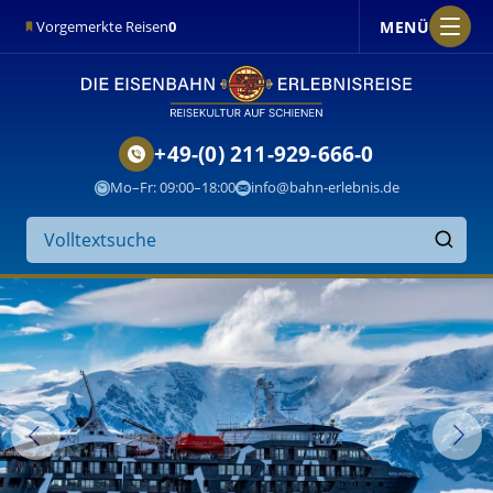
MENÜ
Vorgemerkte Reisen
0
+49-(0) 211-929-666-0
Mo–Fr: 09:00–18:00
info@bahn-erlebnis.de
Suche
auf
Finden
der
Website