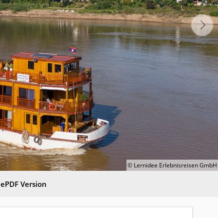
© Lernidee Erlebnisreisen GmbH
ie
PDF Version