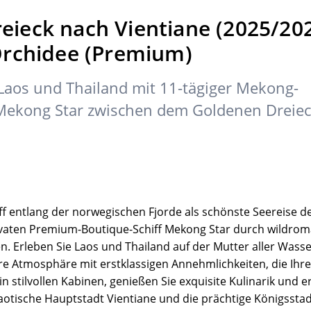
ieck nach Vientiane (2025/202
Orchidee (Premium)
n Laos und Thailand mit 11-tägiger Mekong-
 Mekong Star zwischen dem Goldenen Dreie
ff entlang der norwegischen Fjorde als schönste Seereise de
ivaten Premium-Boutique-Schiff Mekong Star durch wildrom
en. Erleben Sie Laos und Thailand auf der Mutter aller Wass
iäre Atmosphäre mit erstklassigen Annehmlichkeiten, die Ih
n stilvollen Kabinen, genießen Sie exquisite Kulinarik und e
aotische Hauptstadt Vientiane und die prächtige Königssta