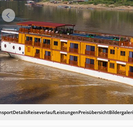
nsport
Details
Reiseverlauf
Leistungen
Preisübersicht
Bildergaler