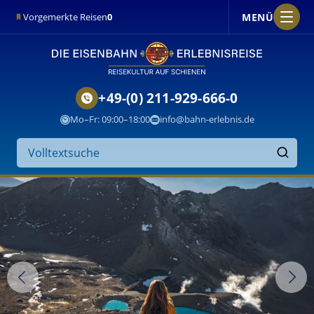
MENÜ
Vorgemerkte Reisen
0
+49-(0) 211-929-666-0
Mo–Fr: 09:00–18:00
info@bahn-erlebnis.de
Suche
auf
Finden
der
Website