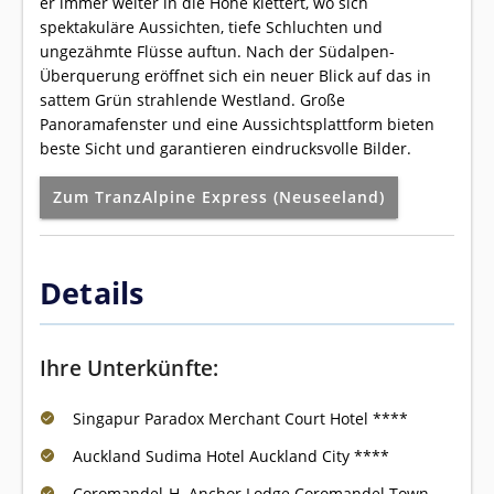
er immer weiter in die Höhe klettert, wo sich
spektakuläre Aussichten, tiefe Schluchten und
ungezähmte Flüsse auftun. Nach der Südalpen-
Überquerung eröffnet sich ein neuer Blick auf das in
sattem Grün strahlende Westland. Große
Panoramafenster und eine Aussichtsplattform bieten
beste Sicht und garantieren eindrucksvolle Bilder.
Zum TranzAlpine Express (Neuseeland)
Details
Ihre Unterkünfte:
Singapur Paradox Merchant Court Hotel ****
Auckland Sudima Hotel Auckland City ****
Coromandel-H. Anchor Lodge Coromandel Town