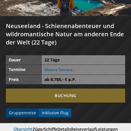
Neuseeland - Schienenabenteuer und
wildromantische Natur am anderen Ende
der Welt (22 Tage)
Dauer
22 Tage
Termine
Weitere Termine...
Preis
ab
8.785
,- € p.P.
BUCHUNG
Gruppenreise
Inklusive Flug
Übersicht
Züge/Schiffe
Details
Reiseverlauf
Leistungen