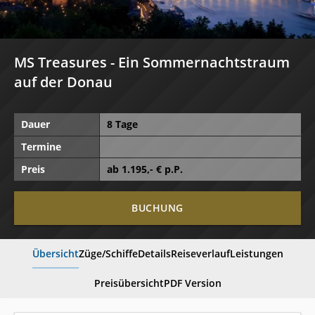
MS Treasures - Ein Sommernachtstraum
auf der Donau
Dauer
8 Tage
Termine
Preis
ab
1.195
,- € p.P.
BUCHUNG
Übersicht
Züge/Schiffe
Details
Reiseverlauf
Leistungen
Preisübersicht
PDF Version