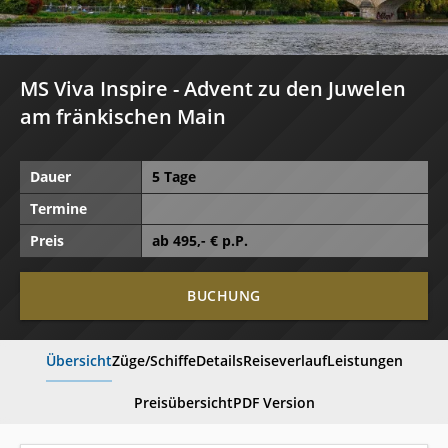
MS Viva Inspire - Advent zu den Juwelen
am fränkischen Main
Dauer
5 Tage
Termine
Preis
ab
495
,- € p.P.
BUCHUNG
Übersicht
Züge/Schiffe
Details
Reiseverlauf
Leistungen
Preisübersicht
PDF Version