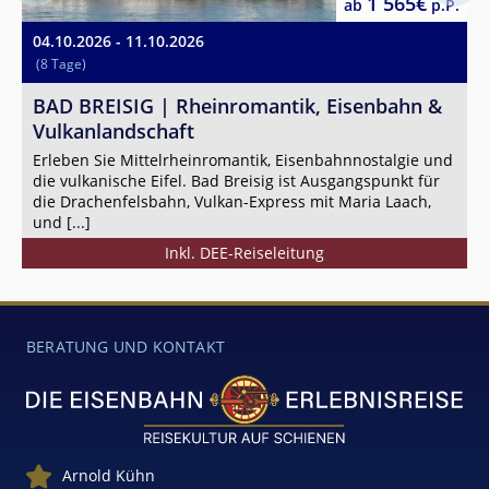
1 565€
ab
p.P.
04.10.2026 - 11.10.2026
0
(8 Tage)
2
W
BAD BREISIG | Rheinromantik, Eisenbahn &
Vulkanlandschaft
D
M
Erleben Sie Mittelrheinromantik, Eisenbahnnostalgie und
die vulkanische Eifel. Bad Breisig ist Ausgangspunkt für
E
die Drachenfelsbahn, Vulkan-Express mit Maria Laach,
M
und [...]
B
Inkl. DEE-Reiseleitung
BERATUNG UND KONTAKT
Arnold Kühn