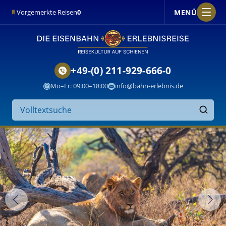
MENÜ
Vorgemerkte Reisen
0
+49-(0) 211-929-666-0
Mo–Fr: 09:00–18:00
info@bahn-erlebnis.de
Suche
auf
Finden
der
Website