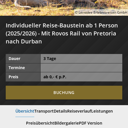
© Lernidee Erlebnisreisen GmbH
Individueller Reise-Baustein ab 1 Person
(2025/2026) - Mit Rovos Rail von Pretoria
nach Durban
Dauer
3 Tage
Termine
Preis
ab
0
,- € p.P.
BUCHUNG
Übersicht
Transport
Details
Reiseverlauf
Leistungen
Preisübersicht
Bildergalerie
PDF Version