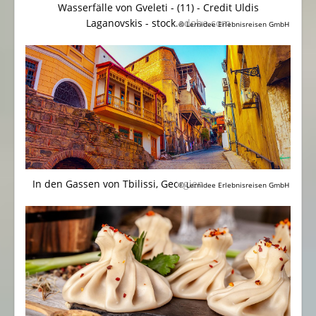
Wasserfälle von Gveleti - (11) - Credit Uldis
Laganovskis - stock.adobe.com
© Lernidee Erlebnisreisen GmbH
In den Gassen von Tbilissi, Georgien
© Lernidee Erlebnisreisen GmbH