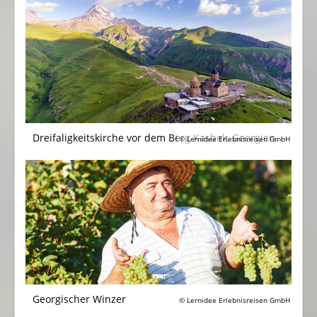
Dreifaligkeitskirche vor dem Berg Kasbek, Georgien.
© Lernidee Erlebnisreisen GmbH
Georgischer Winzer
© Lernidee Erlebnisreisen GmbH