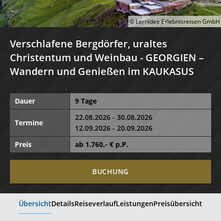
© Lernidee Erlebnisreisen GmbH
Verschlafene Bergdörfer, uraltes
Christentum und Weinbau - GEORGIEN –
Wandern und Genießen im KAUKASUS
Dauer
9 Tage
22.08.2026 - 30.08.2026
Termine
12.09.2026 - 20.09.2026
Preis
ab
1.760
,- € p.P.
BUCHUNG
Übersicht
Details
Reiseverlauf
Leistungen
Preisübersicht