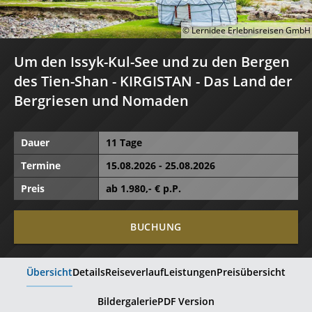
© Lernidee Erlebnisreisen GmbH
Um den Issyk-Kul-See und zu den Bergen
des Tien-Shan - KIRGISTAN - Das Land der
Bergriesen und Nomaden
Dauer
11 Tage
Termine
15.08.2026 - 25.08.2026
Preis
ab
1.980
,- € p.P.
BUCHUNG
Übersicht
Details
Reiseverlauf
Leistungen
Preisübersicht
Bildergalerie
PDF Version