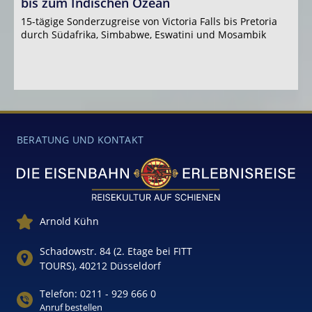
bis zum Indischen Ozean
U
d
15-tägige Sonderzugreise von Victoria Falls bis Pretoria
durch Südafrika, Simbabwe, Eswatini und Mosambik
R
z
BERATUNG UND KONTAKT
Arnold Kühn
Schadowstr. 84 (2. Etage bei FITT
TOURS), 40212 Düsseldorf
Telefon: 0211 - 929 666 0
Anruf bestellen