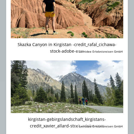
Skazka Canyon in Kirgistan -credit_rafal_cichawa-
stock-adobe-com
© Lernidee Erlebnisreisen GmbH
kirgistan-gebirgslandschaft_kirgistans-
credit_xavier_allard-stock-adobe-com
© Lernidee Erlebnisreisen GmbH