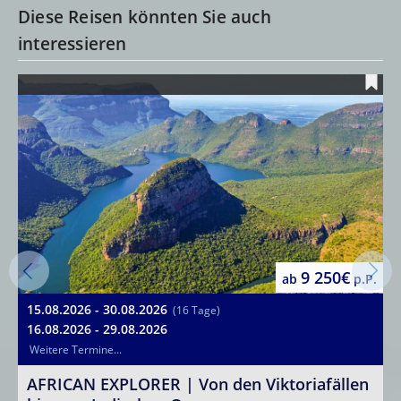
Diese Reisen könnten Sie auch
interessieren
9 250€
ab
p.P.
15.08.2026 - 30.08.2026
0
(16 Tage)
16.08.2026 - 29.08.2026
1
Weitere Termine...
F
AFRICAN EXPLORER | Von den Viktoriafällen
(