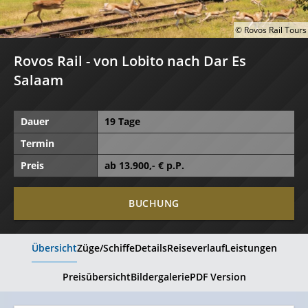
© Rovos Rail Tours
Rovos Rail - von Lobito nach Dar Es
Salaam
Dauer
19 Tage
Termin
Preis
ab
13.900
,- € p.P.
BUCHUNG
Übersicht
Züge/Schiffe
Details
Reiseverlauf
Leistungen
Preisübersicht
Bildergalerie
PDF Version