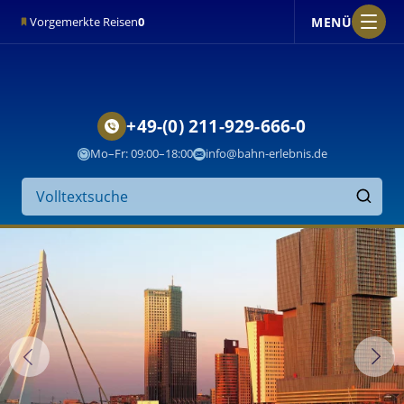
MENÜ
Vorgemerkte Reisen
0
+49-(0) 211-929-666-0
Mo–Fr: 09:00–18:00
info@bahn-erlebnis.de
Suche
auf
Finden
der
Website