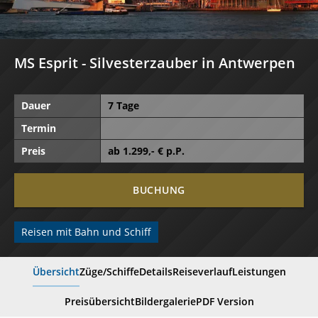
MS Esprit - Silvesterzauber in Antwerpen
Dauer
7 Tage
Termin
Preis
ab
1.299
,- € p.P.
BUCHUNG
Reisen mit Bahn und Schiff
Übersicht
Züge/Schiffe
Details
Reiseverlauf
Leistungen
Preisübersicht
Bildergalerie
PDF Version