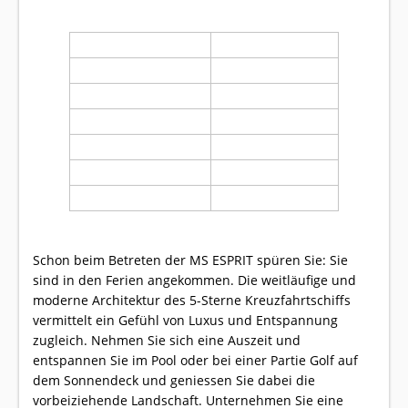
Passagiere
104 Personen
Crew
39 Personen
Aussenkabinen
52
Baujahr
2010
Länge
110 m
Breite
11,45 m
Flagge
Schweiz
Das Schiff ist vollständig klimatisiert.
Schon beim Betreten der MS ESPRIT spüren Sie: Sie
sind in den Ferien angekommen. Die weitläufige und
moderne Architektur des 5-Sterne Kreuzfahrtschiffs
vermittelt ein Gefühl von Luxus und Entspannung
zugleich. Nehmen Sie sich eine Auszeit und
entspannen Sie im Pool oder bei einer Partie Golf auf
dem Sonnendeck und geniessen Sie dabei die
vorbeiziehende Landschaft. Unternehmen Sie eine