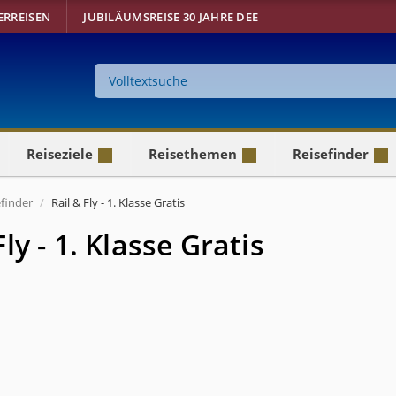
ERREISEN
JUBILÄUMSREISE 30 JAHRE DEE
Suche
auf
der
Website
Reiseziele
Reisethemen
Reisefinder
efinder
Rail & Fly - 1. Klasse Gratis
Fly - 1. Klasse Gratis