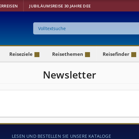
ERREISEN
JUBILÄUMSREISE 30 JAHRE DEE
Suche
auf
der
Website
Reiseziele
Reisethemen
Reisefinder
Newsletter
LESEN UND BESTELLEN SIE UNSERE KATALOGE