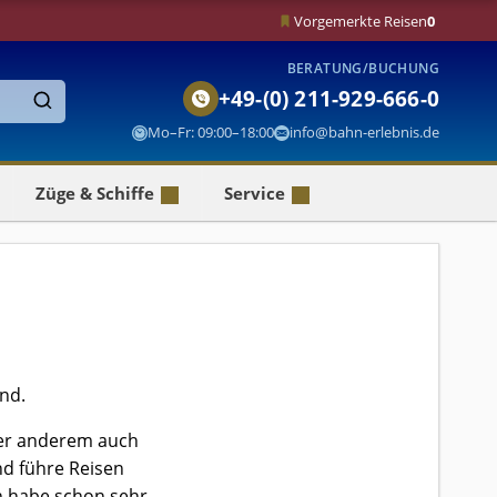
Vorgemerkte Reisen
0
BERATUNG/BUCHUNG
+49-(0) 211-929-666-0
Finden
Mo–Fr: 09:00–18:00
info@bahn-erlebnis.de
Züge & Schiffe
Service
and.
nter anderem auch
nd führe Reisen
ch habe schon sehr