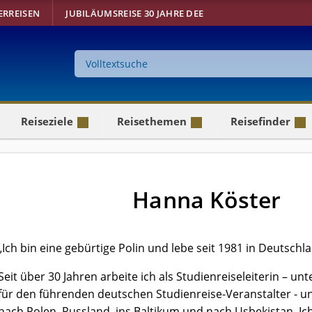
ERREISEN
JUBILÄUMSREISE 30 JAHRE DEE
Suche
auf
der
Website
Reiseziele
Reisethemen
Reisefinder
Hanna Köster
„Ich bin eine gebürtige Polin und lebe seit 1981 in Deutschl
Seit über 30 Jahren arbeite ich als Studienreiseleiterin – u
für den führenden deutschen Studienreise-Veranstalter - u
nach Polen, Russland, ins Baltikum und nach Usbekistan. I