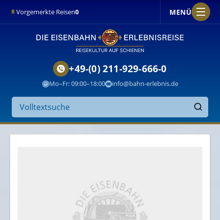
MENÜ
Vorgemerkte Reisen
0
+49-(0) 211-929-666-0
Mo–Fr: 09:00–18:00
info@bahn-erlebnis.de
Suche
auf
Finden
der
Website